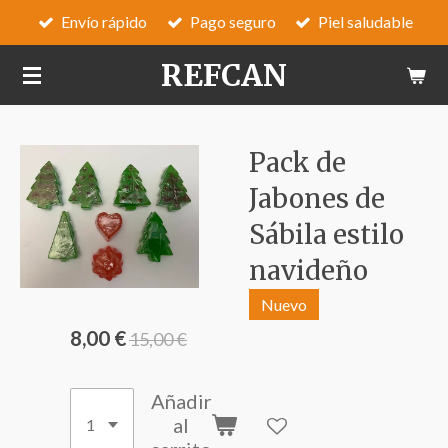
Envío rápido
Pago seguro
Piel saludable
Ir
al
REFCAN
contenido
principal
Pack de
Jabones de
Sábila estilo
navideño
Nuevo
8,00 €
15,00 €
Añadir
al