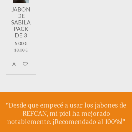
JABON
DE
SABILA
PACK
DE 3
5,00 €
10,00 €
Añadir al carrito
“Desde que empecé a usar los jabones de
REFCAN, mi piel ha mejorado
notablemente. ¡Recomendado al 100%!”