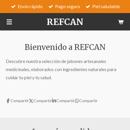
Envío rápido
Pago seguro
Piel saludable
Ir
al
REFCAN
contenido
principal
Bienvenido a REFCAN
Descubre nuestra selección de jabones artesanales
medicinales, elaborados con ingredientes naturales para
cuidar tu piel y tu salud.
Compartir
Compartir
Compartir
Compartir