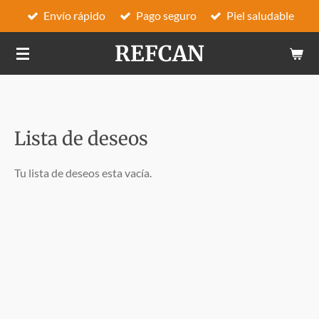
Envío rápido
Pago seguro
Piel saludable
Ir
al
REFCAN
contenido
principal
Lista de deseos
Tu lista de deseos esta vacía.